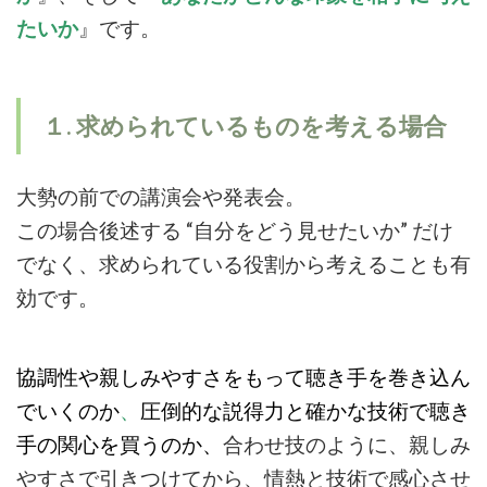
し
たいか
』です。
方
は
習
慣
１. 求められているものを考える場合
の
積
み
大勢の前での講演会や発表会。
重
この場合後述する
ね
“
自分をどう見せたいか
”
だけ
でなく、求められている役割から考えることも有
効です。
協調性や親しみやすさをもって聴き手を巻き込ん
でいくのか
、
圧倒的な説得力と確かな技術で聴き
手の関心を買うのか、
合わせ技のように、親しみ
やすさで引きつけてから、情熱と技術で感心させ