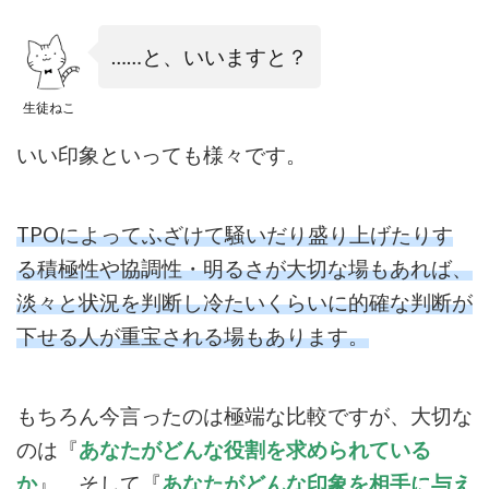
1.1
……と、いいますと？
１. 求
めら
れて
生徒ねこ
いる
もの
いい印象といっても様々です。
を考
える
場合
TPOによってふざけて騒いだり盛り上げたりす
1.2
る積極性や協調性・明るさが大切な場もあれば、
与え
淡々と状況を判断し冷たいくらいに的確な判断が
たい
印象
下せる人が重宝される場もあります。
から
考え
る場
もちろん今言ったのは極端な比較ですが、大切な
合
のは『
あなたがどんな役割を求められている
2
か
』、そして『
あなたがどんな印象を相手に与え
話