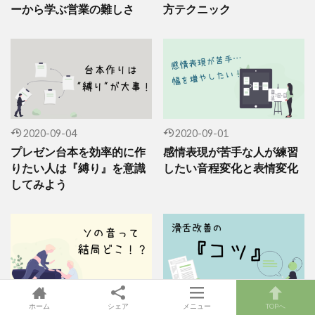
ーから学ぶ営業の難しさ
方テクニック
2020-09-04
2020-09-01
プレゼン台本を効率的に作
感情表現が苦手な人が練習
りたい人は『縛り』を意識
したい音程変化と表情変化
してみよう
2020-08-22
2020-08-22
ホーム
シェア
メニュー
TOPへ