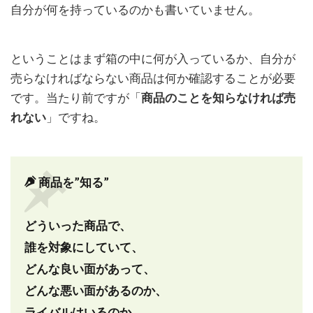
1.1
自分が何を持っているのかも書いていません。
悪い
面ば
かり
ということはまず箱の中に何が入っているか、自分が
アピ
売らなければならない商品は何か確認することが必要
ール
して
です。当たり前ですが「
商品のことを知らなければ売
売れ
れない
」ですね。
ます
か？
2
大
商品を”知る”
切
な
の
どういった商品で、
は
誰を対象にしていて、
改
善
どんな良い面があって、
と
どんな悪い面があるのか、
ア
ピ
ライバルはいるのか、