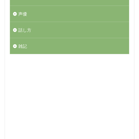
声優
話し方
雑記