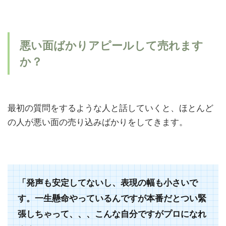
自
分
と
い
悪い面ばかりアピールして売れます
う
か？
商
品
を
売
っ
最初の質問をするような人と話していくと、ほとんど
て
の人が悪い面の売り込みばかりをしてきます。
み
よ
う
「発声も安定してないし、表現の幅も小さいで
す。一生懸命やっているんですが本番だとつい緊
張しちゃって、、、こんな自分ですがプロになれ