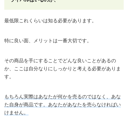
ー
ル
ポ
最低限これくらいは知る必要があります。
イ
ン
ト
特に良い面、メリットは一番大切です。
2.1
・改
善
その商品を手にすることでどんな良いことがあるの
か、ここは自分なりにしっかりと考える必要がありま
2.2
・隠
す。
す
2.3
もちろん実際はあなたが何かを売るのではなく、あな
・印
た自身が商品です。あなたがあなたを売らなければい
象を
変え
けません。
る
3