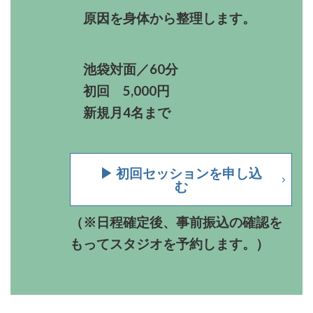
原因を身体から整理します。
池袋対面／60分
初回 5,000円
新規月4名まで
▶︎
初回セッションを申し込
む
（
※
日程確定後、事前振込の確認を
もってスタジオを予約します。
）