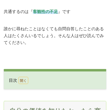
共通するのは『
客観性の不足
』です
誰かに尋ねたことはなくても自問自答したことのある
人はたくさんいるでしょう。そんな人はぜひ読んでみ
てください。
目次
1
自
分
の
価