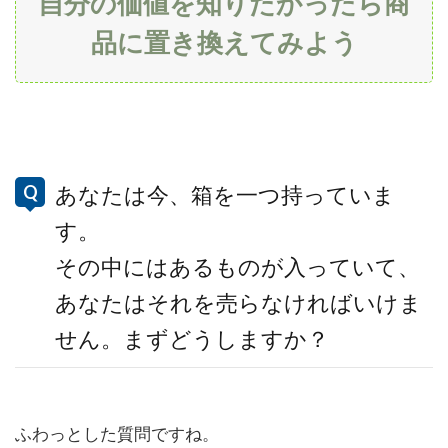
自分の価値を知りたかったら商
値
品に置き換えてみよう
を
知
り
た
か
っ
た
ら
あなたは今、箱を一つ持っていま
商
品
す。
に
その中にはあるものが入っていて、
置
き
あなたはそれを売らなければいけま
換
え
せん。まずどうしますか？
て
み
よ
う
ふわっとした質問ですね。