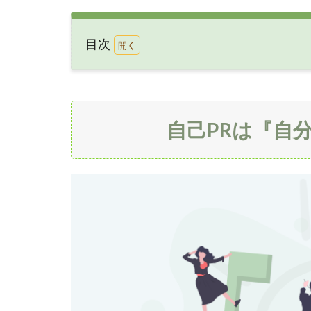
目次
1
自己
PR
は
自己PRは『自分
『自
分』
を
”売
り込
む”
時間
1.1
マイ
ナス
アピ