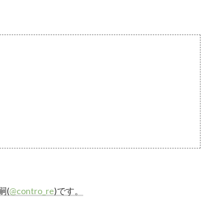
嗣(
@contro_re
)です。