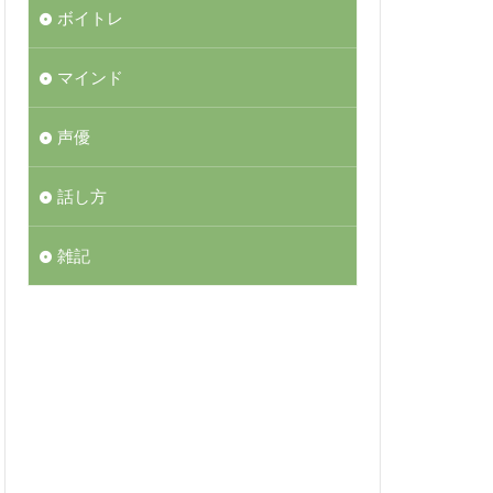
ボイトレ
マインド
声優
話し方
雑記