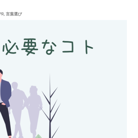
PR
,
言葉選び