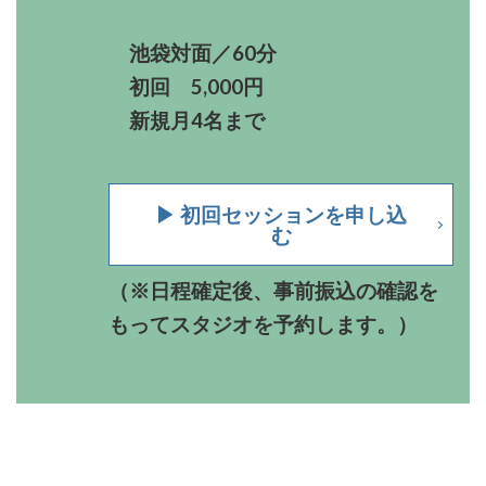
池袋対面／60分
初回 5,000円
新規月4名まで
▶︎
初回セッションを申し込
む
（
※
日程確定後、事前振込の確認を
もってスタジオを予約します。
）