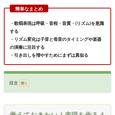
・歌唱表現は呼吸・音程・音質・(リズム)を意識
する
・リズム変化は子音と母音のタイミングや楽器
の演奏に注目する
・引き出しを増やすためにまずは真似る
目次
1
覚え
てお
きた
い！
覚えておきたい！表現を作る４