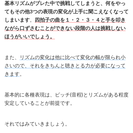
目
基本リズムがブレた中で挑戦してしまうと、何をやっ
す
てもその他
3
つの表現の変化が上手に聞こえなくなって
る
しまいます
。
四拍子の曲を１・２・３・４と手を叩き
5
ながら口ずさむことができない段階の人は挑戦しない
好
ほうがいいでしょう。
き
な
曲
また、
リズムの変化は他に比べて変化の幅が限られ小
を
聴
さいので、それをきちんと聴きとる力が必要になって
い
きます
。
て
み
よ
基本的に各種表現は、ピッチ
(
音程
)
とリズムがある程度
う
安定していることが前提です。
5.1
ノー
トに
それではみていきましょう。
書き
出そ