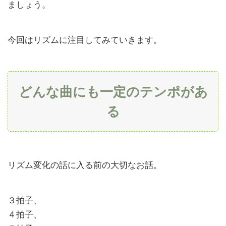
ましょう。
ーン
１・
わざ
とず
今回はリズムに注目してみていきます。
らす
3.2
パタ
どんな曲にも一定のテンポがあ
ーン
２・
る
子音
を乗
せる
か、
母音
を乗
リズム変化の話に入る前の大切なお話。
せる
か
３拍子、
3.3
４拍子、
テク
ニッ