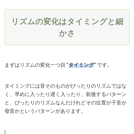
う
5.2
リズムの変化はタイミングと細
ノー
トを
かさ
見な
がら
繰り
返し
真似
まずはリズムの変化一つ目
“
タイミング
”
です。
する
タイミングには音そのものがぴったりのリズムではな
く、早めに入ったり遅く入ったり、前後するパターン
と、ぴったりのリズムなんだけれどその位置が子音か
母音かというパターンがあります。