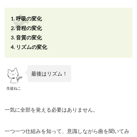
る
3
1. 呼吸の変化
リ
ズ
2. 音程の変化
ム
3. 音質の変化
の
変
4. リズムの変化
化
は
タ
イ
最後はリズム！
ミ
ン
生徒ねこ
グ
と
細
か
一気に全部を覚える必要はありません。
さ
3.1
一つ一つ仕組みを知って、意識しながら曲を聞いてみ
パタ