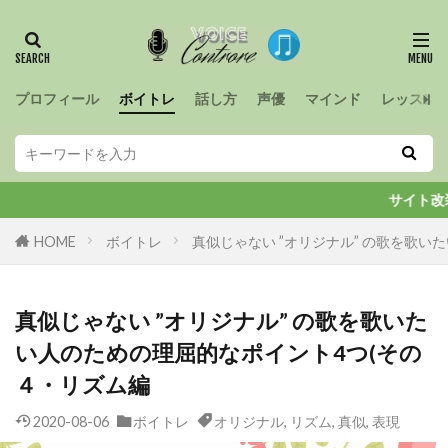
プロフィール
ボイトレ
話し方
声優
マインド
レッスン
サイト改装中。ちょ
HOME
ボイトレ
真似じゃない ”オリジナル” の歌を歌い
真似じゃない ”オリジナル” の歌を歌いた
い人のための理屈的なポイント4つ(その
４・リズム編
2020-08-06
ボイトレ
オリジナル
,
リズム
,
真似
,
表現