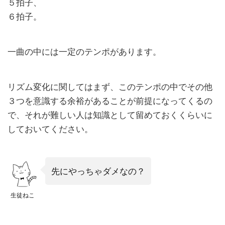
５拍子、
クと
６拍子。
して
意識
的に
一曲の中には一定のテンポがあります。
入れ
てい
る人
はほ
リズム変化に関してはまず、このテンポの中でその他
とん
３つを意識する余裕があることが前提になってくるの
どい
で、それが難しい人は知識として留めておくくらいに
ない
(と思
しておいてください。
う)
4
演
先にやっちゃダメなの？
奏
楽
生徒ねこ
器
に
注