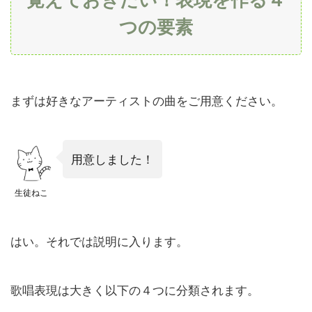
表現
つの要素
を作
る４
つの
要素
2
まずは好きなアーティストの曲をご用意ください。
ど
ん
な
曲
用意しました！
に
も
生徒ねこ
一
定
の
はい。それでは説明に入ります。
テ
ン
ポ
が
歌唱表現は大きく以下の４つに分類されます。
あ